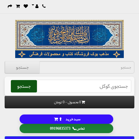
جستجو
جستجو
0 محصول - 0 تومان
⬆
سبد خرید
📞
تماس
09196835373