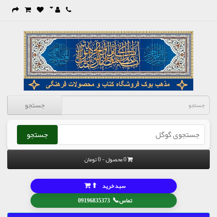
جستجو
جستجو
0 محصول - 0 تومان
⬆
سبد خرید
📞
تماس
09196835373