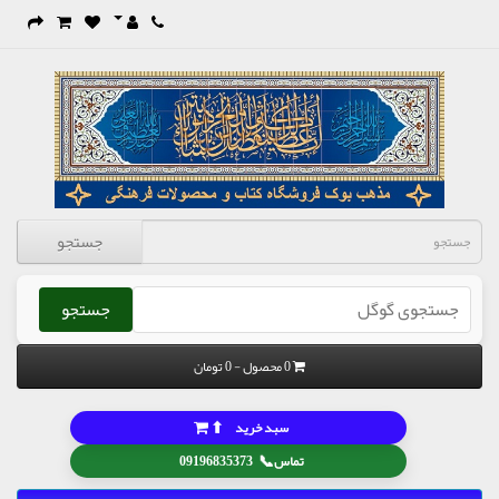
جستجو
جستجو
0 محصول - 0 تومان
⬆
سبد خرید
📞
تماس
09196835373