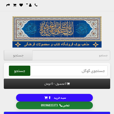
جستجو
جستجو
0 محصول - 0 تومان
⬆
سبد خرید
📞
تماس
09196835373