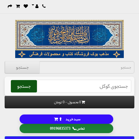
جستجو
جستجو
0 محصول - 0 تومان
⬆
سبد خرید
📞
تماس
09196835373