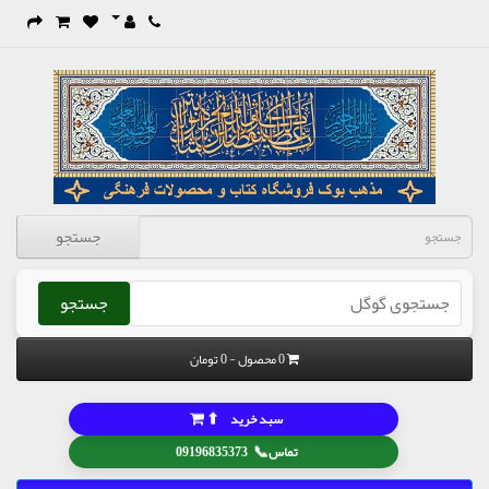
جستجو
جستجو
0 محصول - 0 تومان
⬆
سبد خرید
📞
تماس
09196835373