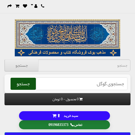
جستجو
جستجو
0 محصول - 0 تومان
⬆
سبد خرید
📞
تماس
09196835373