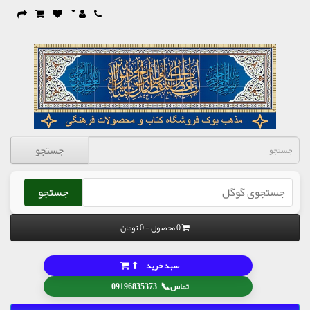
جستجو
جستجو
0 محصول - 0 تومان
⬆
سبد خرید
📞
تماس
09196835373