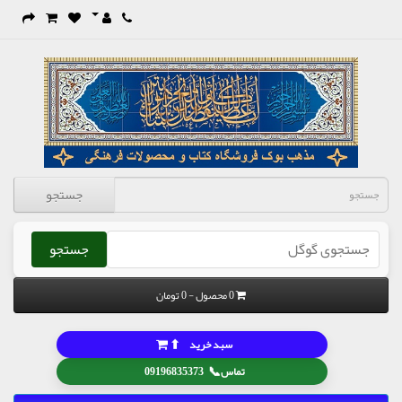
جستجو
جستجو
0 محصول - 0 تومان
⬆
سبد خرید
📞
تماس
09196835373