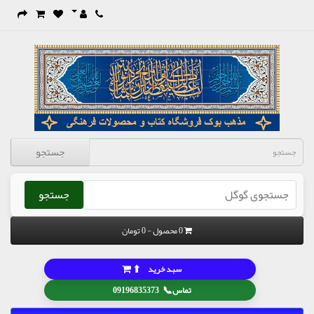
جستجو
جستجو
0 محصول - 0 تومان
⬆
سبد خرید
📞
تماس
09196835373