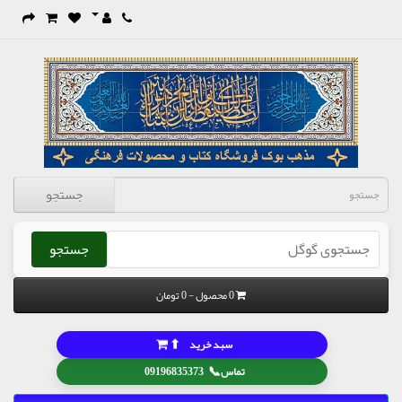
جستجو
جستجو
0 محصول - 0 تومان
⬆
سبد خرید
📞
تماس
09196835373