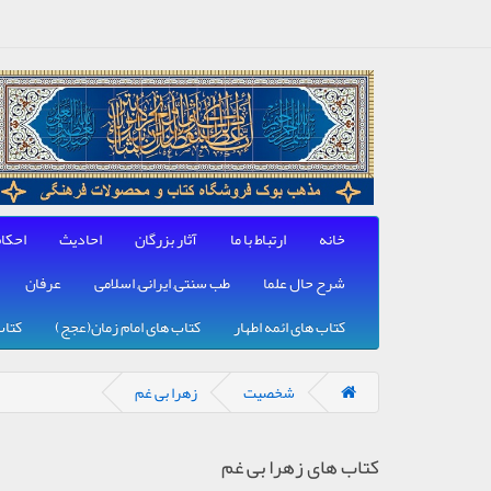
خانه
ارتباط با ما
آثار بزرگان
احادیث
احکا
شرح حال علما
طب سنتی, ایرانی, اسلامی
عرفان
کتاب های ائمه اطهار
کتاب های امام زمان(عجج)
کتاب
شخصیت
زهرا بی غم
کتاب های زهرا بی غم