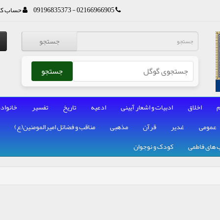
02166966905 - 09196835373
حساب کا
جستجو
جستجو
م
اخلاق
ادبیات و اشعار آیینی
ادعیه
تاریخ
تفسیر
خانواده
عمومی
غدیر
قرآن
مذهبی
مناقب و فضائل امیرالمومنین(ع)
 های فاطمی
کودک و نوجوان