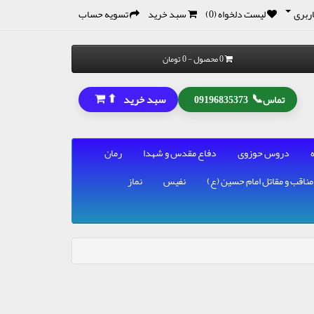
ربری
لیست دلخواه (0)
سبد خرید
تسویه حساب
0 محصول - 0 تومان
⬆
📞
سبد خرید
تماس
09196835373
دروس حوزوی
دفاع مقدس و شهدا
رمان
مناقب و مقاتل امام حسین (ع)
نفیس
نماز