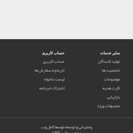
سایر خدمات
حساب کاربری
تولید کنندگان
حساب کاربری
شخصیت ها
تاریخچه سفارش ها
موضوعات
لیست دلخواه
کارت هدیه
اشتراک خبرنامه
بازاریابی
محصولات ویژه
پشتیبانی و توسعه
توسط
کامل وب
مذهب بوک © 1405