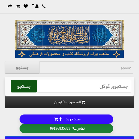
جستجو
جستجو
0 محصول - 0 تومان
⬆
سبد خرید
📞
تماس
09196835373