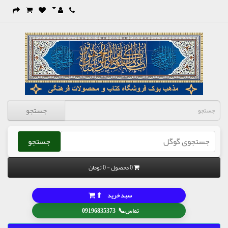
جستجو
جستجو
0 محصول - 0 تومان
⬆
سبد خرید
📞
تماس
09196835373