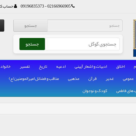
02166966905 - 09196835373
حساب کا
جستجو
جستجو
م
اخلاق
ادبیات و اشعار آیینی
ادعیه
تاریخ
تفسیر
خانواده
عمومی
غدیر
قرآن
مذهبی
مناقب و فضائل امیرالمومنین(ع)
 های فاطمی
کودک و نوجوان