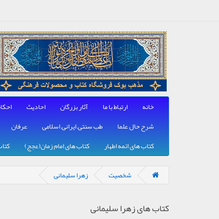
خانه
ارتباط با ما
آثار بزرگان
احادیث
احکا
شرح حال علما
طب سنتی, ایرانی, اسلامی
عرفان
کتاب های ائمه اطهار
کتاب های امام زمان(عجج)
کتاب
شخصیت
زهرا سلیمانی
کتاب های زهرا سلیمانی