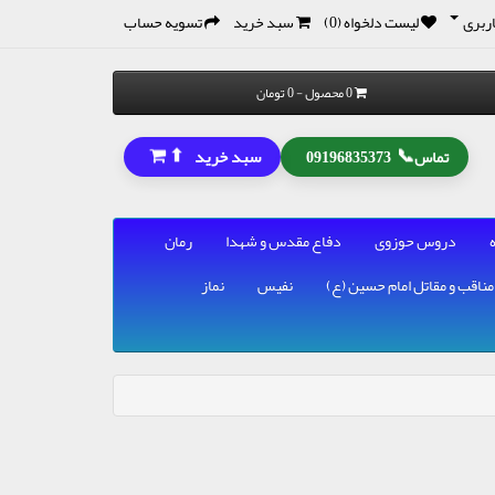
ربری
لیست دلخواه (0)
سبد خرید
تسویه حساب
0 محصول - 0 تومان
⬆
📞
سبد خرید
تماس
09196835373
دروس حوزوی
دفاع مقدس و شهدا
رمان
مناقب و مقاتل امام حسین (ع)
نفیس
نماز