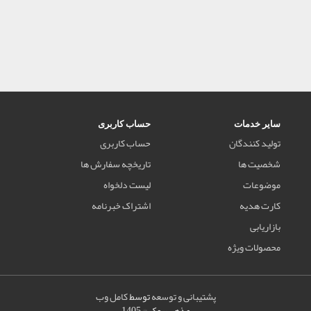
سایر خدمات
حساب کاربری
تولید کنندگان
حساب کاربری
شخصیت ها
تاریخچه سفارش ها
موضوعات
لیست دلخواه
کارت هدیه
اشتراک خبرنامه
بازاریابی
محصولات ویژه
پشتیبانی و توسعه
توسط
کامل وب
مذهب بوک © 1405