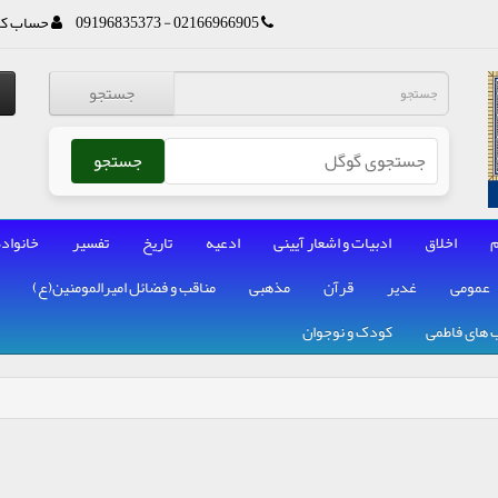
02166966905 - 09196835373
حساب کا
جستجو
جستجو
م
اخلاق
ادبیات و اشعار آیینی
ادعیه
تاریخ
تفسیر
خانواده
عمومی
غدیر
قرآن
مذهبی
مناقب و فضائل امیرالمومنین(ع)
 های فاطمی
کودک و نوجوان