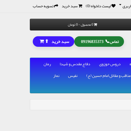
ربری
لیست دلخواه (0)
سبد خرید
تسویه حساب
0 محصول - 0 تومان
⬆
📞
سبد خرید
تماس
09196835373
دروس حوزوی
دفاع مقدس و شهدا
رمان
مناقب و مقاتل امام حسین (ع)
نفیس
نماز