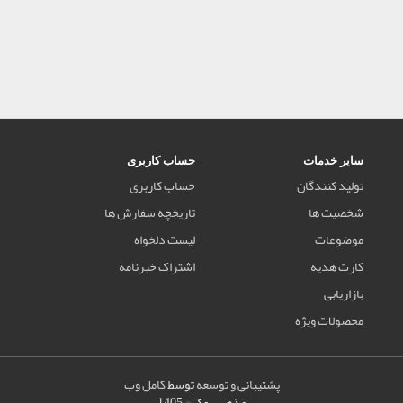
سایر خدمات
حساب کاربری
تولید کنندگان
حساب کاربری
شخصیت ها
تاریخچه سفارش ها
موضوعات
لیست دلخواه
کارت هدیه
اشتراک خبرنامه
بازاریابی
محصولات ویژه
پشتیبانی و توسعه
توسط
کامل وب
مذهب بوک © 1405