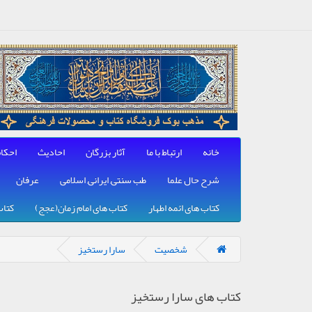
خانه
ارتباط با ما
آثار بزرگان
احادیث
احکا
شرح حال علما
طب سنتی, ایرانی, اسلامی
عرفان
کتاب های ائمه اطهار
کتاب های امام زمان(عجج)
کتاب
شخصیت
سارا رستخیز
کتاب های سارا رستخیز