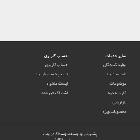
سایر خدمات
حساب کاربری
تولید کنندگان
حساب کاربری
شخصیت ها
تاریخچه سفارش ها
موضوعات
لیست دلخواه
کارت هدیه
اشتراک خبرنامه
بازاریابی
محصولات ویژه
پشتیبانی و توسعه
توسط
کامل وب
مذهب بوک © 1405