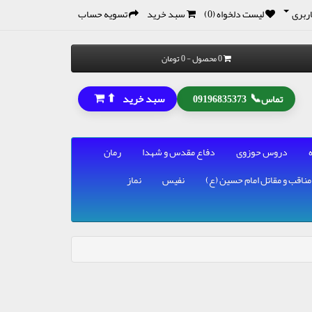
ربری
لیست دلخواه (0)
سبد خرید
تسویه حساب
0 محصول - 0 تومان
⬆
📞
سبد خرید
تماس
09196835373
دروس حوزوی
دفاع مقدس و شهدا
رمان
مناقب و مقاتل امام حسین (ع)
نفیس
نماز