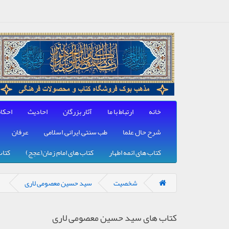
خانه
ارتباط با ما
آثار بزرگان
احادیث
احکا
شرح حال علما
طب سنتی, ایرانی, اسلامی
عرفان
کتاب های ائمه اطهار
کتاب های امام زمان(عجج)
کتاب
شخصیت
سید حسین معصومی لاری
کتاب های سید حسین معصومی لاری