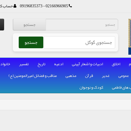
02166966905 - 09196835373
حساب کا
جستجو
جستجو
م
اخلاق
ادبیات و اشعار آیینی
ادعیه
تاریخ
تفسیر
خانواده
عمومی
غدیر
قرآن
مذهبی
مناقب و فضائل امیرالمومنین(ع)
 های فاطمی
کودک و نوجوان