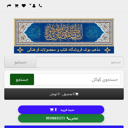
جستجو
جستجو
0 محصول - 0 تومان
⬆
سبد خرید
📞
تماس
09196835373