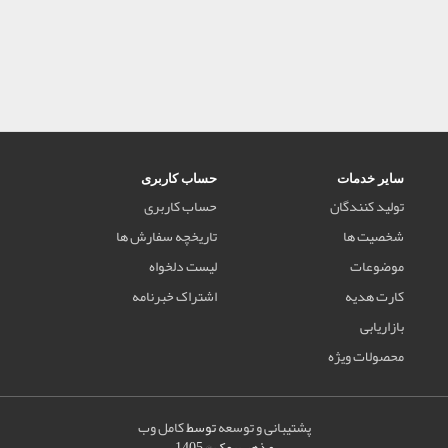
سایر خدمات
حساب کاربری
تولید کنندگان
حساب کاربری
شخصیت ها
تاریخچه سفارش ها
موضوعات
لیست دلخواه
کارت هدیه
اشتراک خبرنامه
بازاریابی
محصولات ویژه
پشتیبانی و توسعه
توسط
کامل وب
مذهب بوک © 1405