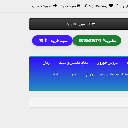
ربری
لیست دلخواه (0)
سبد خرید
تسویه حساب
0 محصول - 0 تومان
⬆
📞
سبد خرید
تماس
09196835373
دروس حوزوی
دفاع مقدس و شهدا
رمان
مناقب و مقاتل امام حسین (ع)
نفیس
نماز