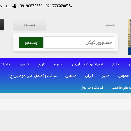
02166966905 - 09196835373
حساب کا
جستجو
جستجو
م
اخلاق
ادبیات و اشعار آیینی
ادعیه
تاریخ
تفسیر
خانواده
عمومی
غدیر
قرآن
مذهبی
مناقب و فضائل امیرالمومنین(ع)
 های فاطمی
کودک و نوجوان