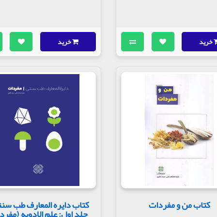
خرید
خرید
کتاب من و مفردات
کتاب دایره المعارف طب سنت
جلد اول: علم الادویه (مفرد