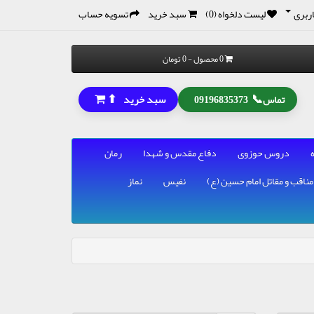
ربری
لیست دلخواه (0)
سبد خرید
تسویه حساب
0 محصول - 0 تومان
⬆
📞
سبد خرید
تماس
09196835373
دروس حوزوی
دفاع مقدس و شهدا
رمان
مناقب و مقاتل امام حسین (ع)
نفیس
نماز