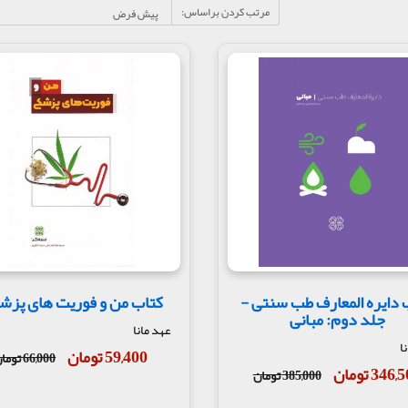
مرتب کردن براساس:
 دایره المعارف طب سنتی -
کتاب من و فوریت های پزش
جلد دوم: مبانی
عهد مانا
ا
59,400 تومان
66,000 تومان
346 تومان
385,000 تومان