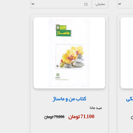
نمایش:
کی
کتاب من و ماساژ
عهد مانا
71,100 تومان
79,000 تومان