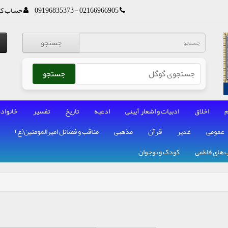
02166966905 - 09196835373
حساب کا
جستجو
جستجو
م
اخلاق
ادبیات و اشعار آیینی
ادعیه
تاریخ
تفسیر
خانواده
عمومی
غدیر
قرآن
مذهبی
مناقب و فضائل امیرالمومنین(ع)
 های فاطمی
کودک و نوجوان