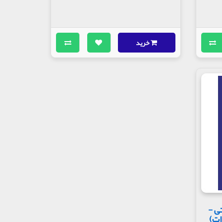
خرید
ی -
ات)