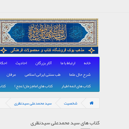
خانه
ارتباط با ما
آثار بزرگان
احادیث
احکا
شرح حال علما
طب سنتی, ایرانی, اسلامی
عرفان
کتاب های ائمه اطهار
کتاب های امام زمان(عجج)
کتاب
شخصیت
سید محمدعلی سیدنظری
کتاب های سید محمدعلی سیدنظری