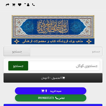
جستجو
جستجو
0 محصول - 0 تومان
⬆
سبد خرید
📞
تماس
09196835373