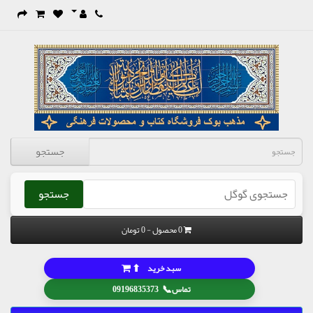
جستجو
جستجو
0 محصول - 0 تومان
⬆
سبد خرید
📞
تماس
09196835373