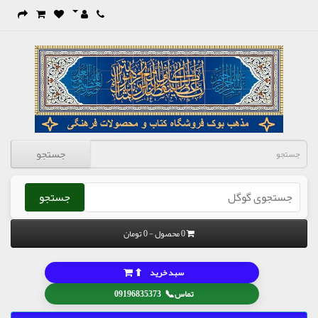
جستجو
جستجو
0 محصول - 0 تومان
⬆
سبد خرید
📞
تماس
09196835373