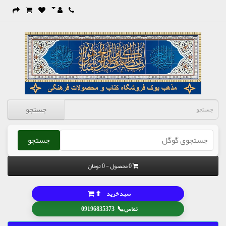
جستجو
جستجو
0 محصول - 0 تومان
⬆
سبد خرید
📞
تماس
09196835373