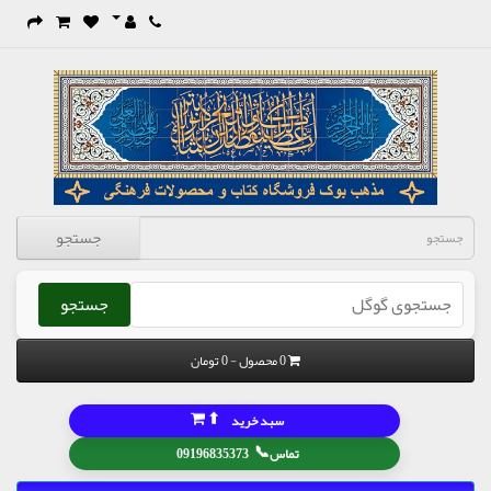
جستجو
جستجو
0 محصول - 0 تومان
⬆
سبد خرید
📞
تماس
09196835373