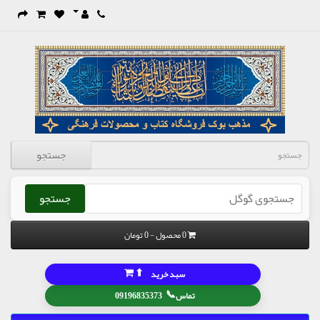
جستجو
جستجو
0 محصول - 0 تومان
⬆
سبد خرید
📞
تماس
09196835373