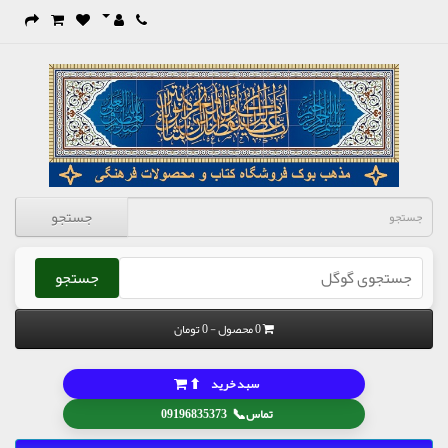
جستجو
جستجو
0 محصول - 0 تومان
⬆
سبد خرید
📞
تماس
09196835373