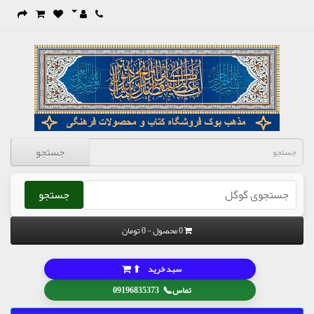
جستجو
جستجو
0 محصول - 0 تومان
⬆
سبد خرید
📞
تماس
09196835373