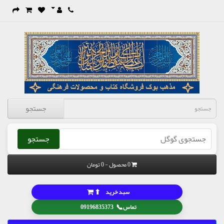
جستجو
جستجو
0 محصول - 0 تومان
⬆
سبد خرید
📞
تماس
09196835373