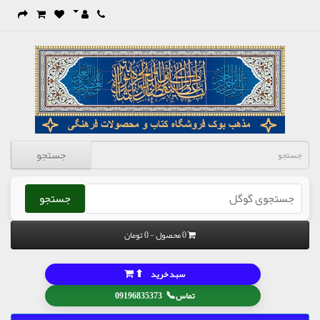
جستجو
جستجو
0 محصول - 0 تومان
⬆
سبد خرید
📞
تماس
09196835373