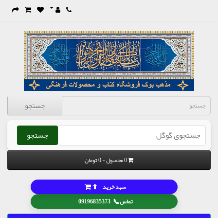
جستجو
جستجو
0 محصول - 0 تومان
⬆
سبد خرید
📞
تماس
09196835373