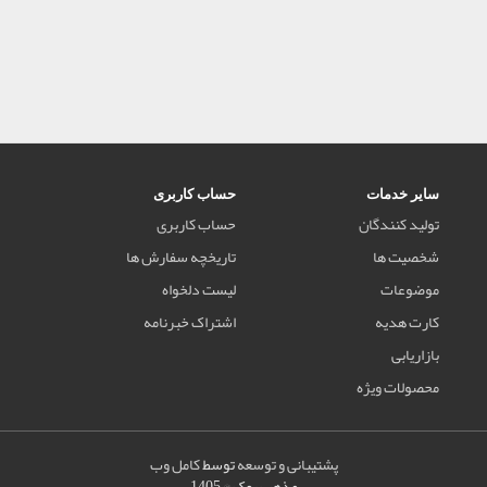
سایر خدمات
حساب کاربری
تولید کنندگان
حساب کاربری
شخصیت ها
تاریخچه سفارش ها
موضوعات
لیست دلخواه
کارت هدیه
اشتراک خبرنامه
بازاریابی
محصولات ویژه
پشتیبانی و توسعه
توسط
کامل وب
مذهب بوک © 1405