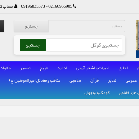
02166966905 - 09196835373
حساب کا
جستجو
جستجو
م
اخلاق
ادبیات و اشعار آیینی
ادعیه
تاریخ
تفسیر
خانواده
عمومی
غدیر
قرآن
مذهبی
مناقب و فضائل امیرالمومنین(ع)
 های فاطمی
کودک و نوجوان