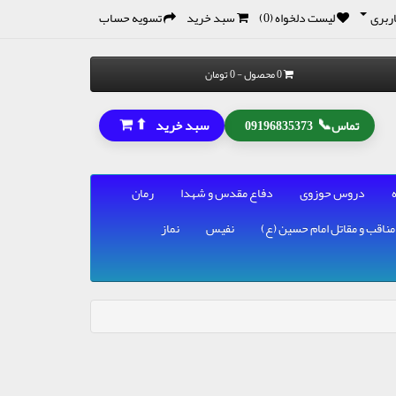
ربری
لیست دلخواه (0)
سبد خرید
تسویه حساب
0 محصول - 0 تومان
⬆
📞
سبد خرید
تماس
09196835373
دروس حوزوی
دفاع مقدس و شهدا
رمان
مناقب و مقاتل امام حسین (ع)
نفیس
نماز