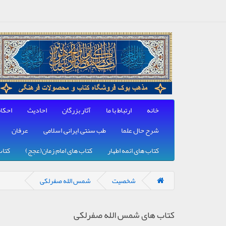
خانه
ارتباط با ما
آثار بزرگان
احادیث
احکا
شرح حال علما
طب سنتی, ایرانی, اسلامی
عرفان
کتاب های ائمه اطهار
کتاب های امام زمان(عجج)
کتاب
شخصیت
شمس الله صفرلکی
کتاب های شمس الله صفرلکی