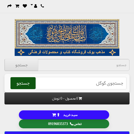
جستجو
جستجو
0 محصول - 0 تومان
⬆
سبد خرید
📞
تماس
09196835373