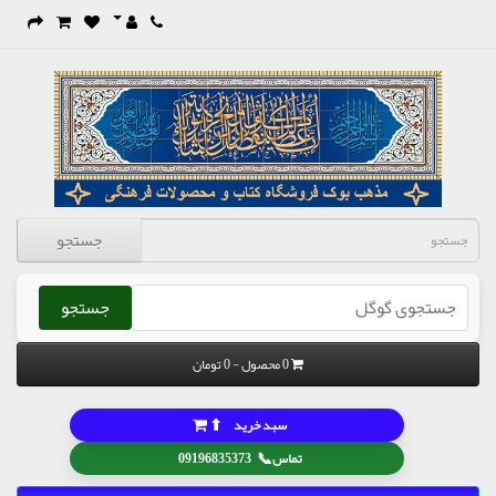
جستجو
جستجو
0 محصول - 0 تومان
⬆
سبد خرید
📞
تماس
09196835373