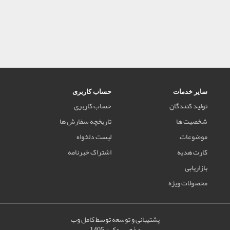
سایر خدمات
حساب کاربری
تولید کنندگان
حساب کاربری
شخصیت ها
تاریخچه سفارش ها
موضوعات
لیست دلخواه
کارت هدیه
اشتراک خبرنامه
بازاریابی
محصولات ویژه
پشتیبانی و توسعه
توسط
کامل وب
مذهب بوک © 1405