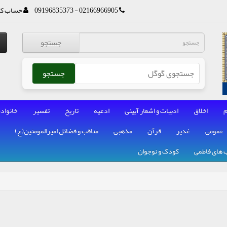
02166966905 - 09196835373
حساب کا
جستجو
جستجو
م
اخلاق
ادبیات و اشعار آیینی
ادعیه
تاریخ
تفسیر
خانواده
عمومی
غدیر
قرآن
مذهبی
مناقب و فضائل امیرالمومنین(ع)
 های فاطمی
کودک و نوجوان