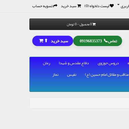
ربری
لیست دلخواه (0)
سبد خرید
تسویه حساب
0 محصول - 0 تومان
⬆
📞
سبد خرید
تماس
09196835373
دروس حوزوی
دفاع مقدس و شهدا
رمان
مناقب و مقاتل امام حسین (ع)
نفیس
نماز