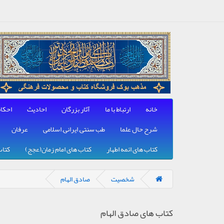
خانه
ارتباط با ما
آثار بزرگان
احادیث
احکا
شرح حال علما
طب سنتی, ایرانی, اسلامی
عرفان
کتاب های ائمه اطهار
کتاب های امام زمان(عجج)
کتاب
شخصیت
صادق الهام
کتاب های صادق الهام