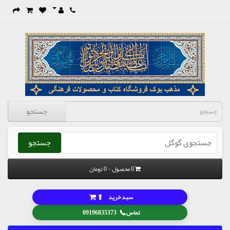
جستجو
جستجو
0 محصول - 0 تومان
⬆
سبد خرید
📞
تماس
09196835373