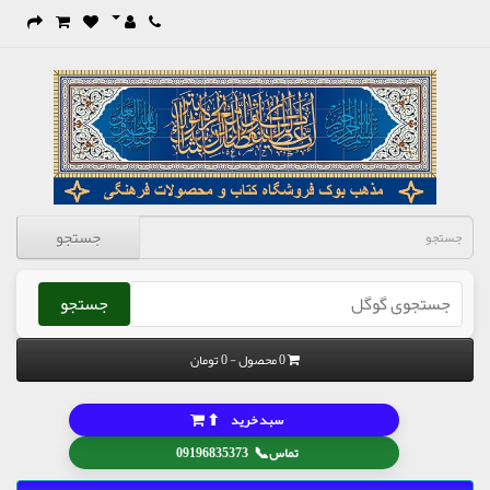
جستجو
جستجو
0 محصول - 0 تومان
⬆
سبد خرید
📞
تماس
09196835373