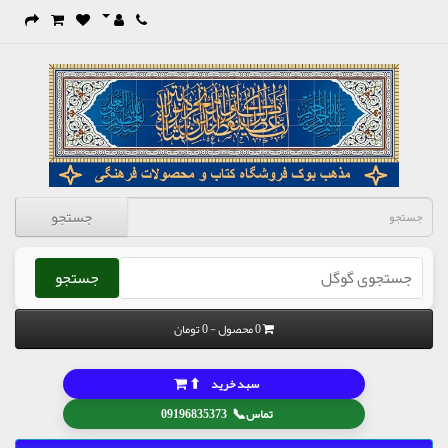
جستجو
جستجو
0 محصول - 0 تومان
⬆
سبد خرید
📞
تماس
09196835373