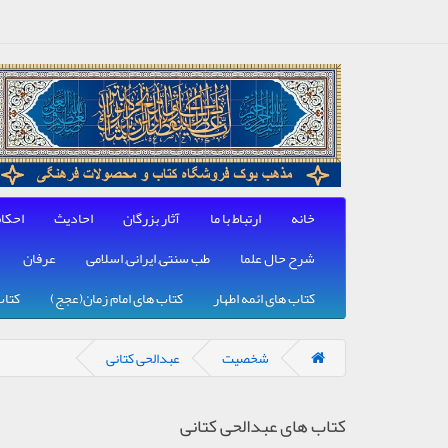
خانه
ارتباط با ما
آثار بزرگان
احادیث
احکا
شرح حال علما
طب سنتی, ایرانی, اسلامی
عرفان
کتاب های ائمه اطهار
کتاب های امام زمان(عجج)
کتاب
شخصیت
عبدالحی کتانی
کتاب های عبدالحی کتانی