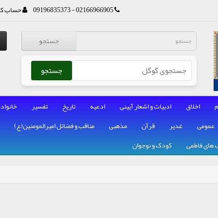
02166966905 - 09196835373
حساب کا
جستجو
جستجو
م
اخلاق
ادبیات و اشعار آیینی
ادعیه
تاریخ
تفسیر
خانواده
عمومی
غدیر
قرآن
مذهبی
مناقب و فضائل امیرالمومنین(ع)
 های فاطمی
کودک و نوجوان