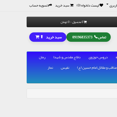
ربری
لیست دلخواه (0)
سبد خرید
تسویه حساب
0 محصول - 0 تومان
⬆
📞
سبد خرید
تماس
09196835373
دروس حوزوی
دفاع مقدس و شهدا
رمان
مناقب و مقاتل امام حسین (ع)
نفیس
نماز