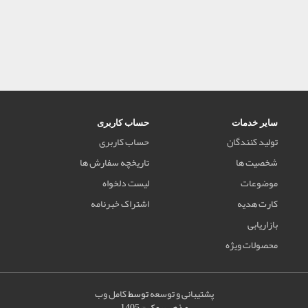
سایر خدمات
حساب کاربری
تولید کنندگان
حساب کاربری
شخصیت ها
تاریخچه سفارش ها
موضوعات
لیست دلخواه
کارت هدیه
اشتراک خبرنامه
بازاریابی
محصولات ویژه
پشتیبانی و توسعه
توسط
کامل وب
مذهب بوک © 1405