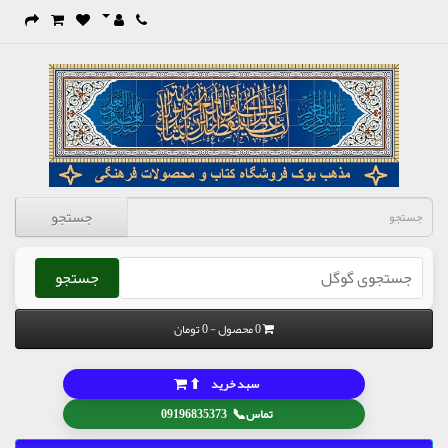
جستجو
جستجو
0 محصول - 0 تومان
⬆
سبد خرید
📞
تماس
09196835373