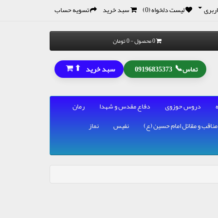
ربری
لیست دلخواه (0)
سبد خرید
تسویه حساب
0 محصول - 0 تومان
⬆
📞
سبد خرید
تماس
09196835373
دروس حوزوی
دفاع مقدس و شهدا
رمان
مناقب و مقاتل امام حسین (ع)
نفیس
نماز