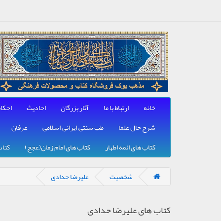
خانه
ارتباط با ما
آثار بزرگان
احادیث
احکا
شرح حال علما
طب سنتی, ایرانی, اسلامی
عرفان
کتاب های ائمه اطهار
کتاب های امام زمان(عجج)
کتاب
شخصیت
علیرضا حدادی
کتاب های علیرضا حدادی