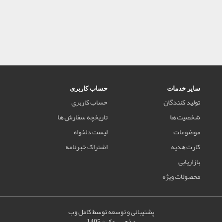
سایر خدمات
حساب کاربری
تولید کنندگان
حساب کاربری
شخصیت ها
تاریخچه سفارش ها
موضوعات
لیست دلخواه
کارت هدیه
اشتراک خبرنامه
بازاریابی
محصولات ویژه
پشتیبانی و توسعه
توسط
کامل وب
مذهب بوک © 1405