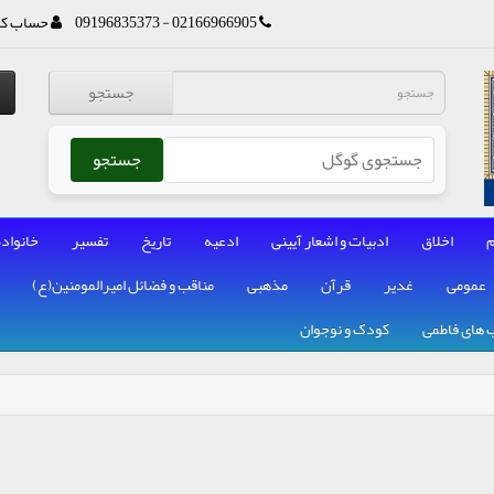
02166966905 - 09196835373
حساب کا
جستجو
جستجو
م
اخلاق
ادبیات و اشعار آیینی
ادعیه
تاریخ
تفسیر
خانواده
عمومی
غدیر
قرآن
مذهبی
مناقب و فضائل امیرالمومنین(ع)
 های فاطمی
کودک و نوجوان