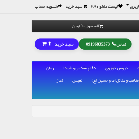
ربری
لیست دلخواه (0)
سبد خرید
تسویه حساب
0 محصول - 0 تومان
⬆
📞
سبد خرید
تماس
09196835373
دروس حوزوی
دفاع مقدس و شهدا
رمان
مناقب و مقاتل امام حسین (ع)
نفیس
نماز