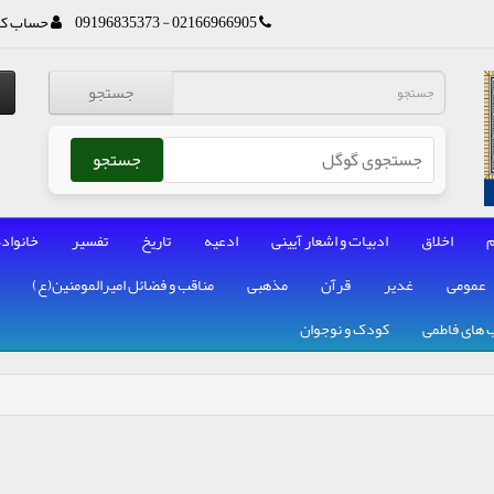
02166966905 - 09196835373
حساب کا
جستجو
جستجو
م
اخلاق
ادبیات و اشعار آیینی
ادعیه
تاریخ
تفسیر
خانواده
عمومی
غدیر
قرآن
مذهبی
مناقب و فضائل امیرالمومنین(ع)
 های فاطمی
کودک و نوجوان