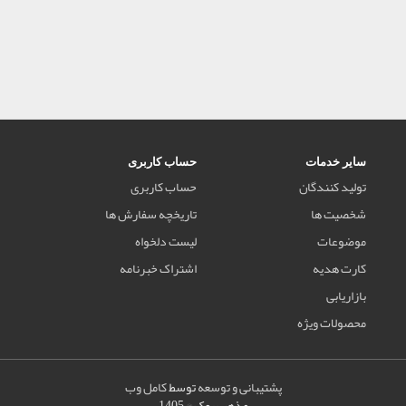
سایر خدمات
حساب کاربری
تولید کنندگان
حساب کاربری
شخصیت ها
تاریخچه سفارش ها
موضوعات
لیست دلخواه
کارت هدیه
اشتراک خبرنامه
بازاریابی
محصولات ویژه
پشتیبانی و توسعه
توسط
کامل وب
مذهب بوک © 1405