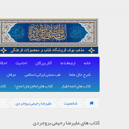
خانه
ارتباط با ما
آثار بزرگان
احادیث
احکا
شرح حال علما
طب سنتی, ایرانی, اسلامی
عرفان
کتاب های ائمه اطهار
کتاب های امام زمان(عجج)
کتاب
شخصیت
علیرضا رحیمی بروجردی
کتاب های علیرضا رحیمی بروجردی