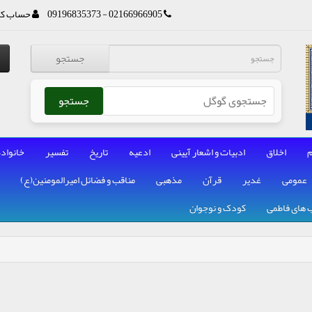
02166966905 - 09196835373
حساب کا
جستجو
جستجو
م
اخلاق
ادبیات و اشعار آیینی
ادعیه
تاریخ
تفسیر
خانواده
عمومی
غدیر
قرآن
مذهبی
مناقب و فضائل امیرالمومنین(ع)
 های فاطمی
کودک و نوجوان