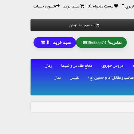
ربری
لیست دلخواه (0)
سبد خرید
تسویه حساب
0 محصول - 0 تومان
⬆
📞
سبد خرید
تماس
09196835373
دروس حوزوی
دفاع مقدس و شهدا
رمان
مناقب و مقاتل امام حسین (ع)
نفیس
نماز