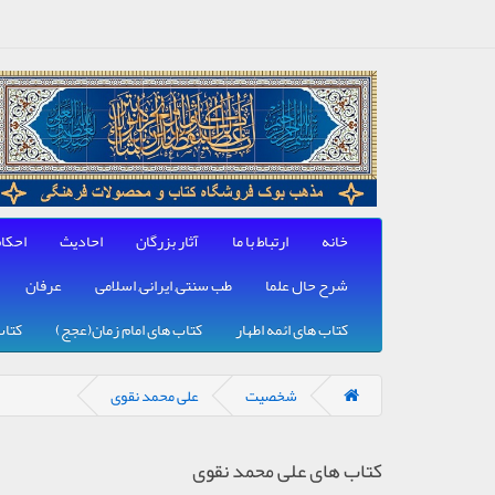
خانه
ارتباط با ما
آثار بزرگان
احادیث
احکا
شرح حال علما
طب سنتی, ایرانی, اسلامی
عرفان
کتاب های ائمه اطهار
کتاب های امام زمان(عجج)
کتاب
شخصیت
علی محمد نقوی
کتاب های علی محمد نقوی