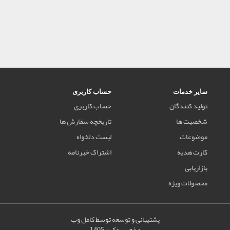
سایر خدمات
حساب کاربری
تولید کنندگان
حساب کاربری
شخصیت ها
تاریخچه سفارش ها
موضوعات
لیست دلخواه
کارت هدیه
اشتراک خبرنامه
بازاریابی
محصولات ویژه
پشتیبانی و توسعه
توسط
کامل وب
مذهب بوک © 1405