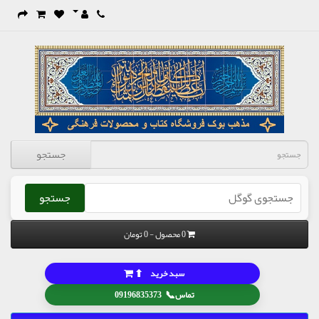
جستجو
جستجو
0 محصول - 0 تومان
⬆
سبد خرید
📞
تماس
09196835373