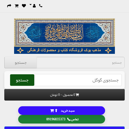
جستجو
جستجو
0 محصول - 0 تومان
⬆
سبد خرید
📞
تماس
09196835373