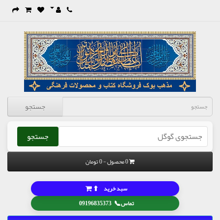
جستجو
جستجو
0 محصول - 0 تومان
⬆
سبد خرید
📞
تماس
09196835373