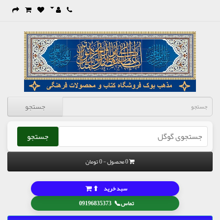
جستجو
جستجو
0 محصول - 0 تومان
⬆
سبد خرید
📞
تماس
09196835373