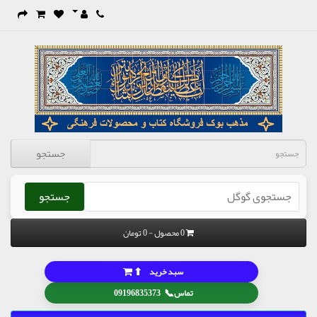
جستجو
جستجو
0 محصول - 0 تومان
⬆
سبد خرید
📞
تماس
09196835373