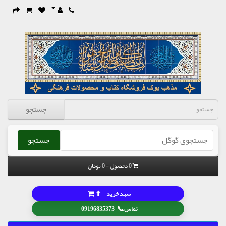
جستجو
جستجو
0 محصول - 0 تومان
⬆
سبد خرید
📞
تماس
09196835373