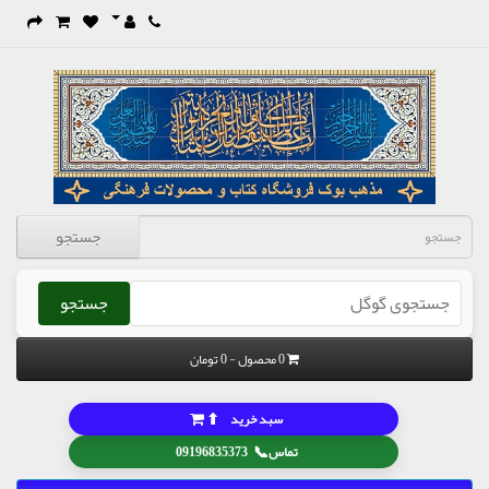
جستجو
جستجو
0 محصول - 0 تومان
⬆
سبد خرید
📞
تماس
09196835373